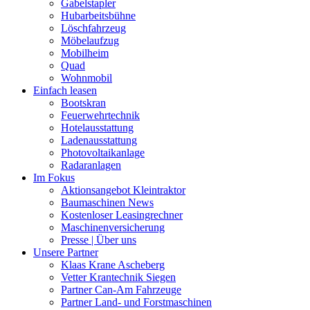
Gabelstapler
Hubarbeitsbühne
Löschfahrzeug
Möbelaufzug
Mobilheim
Quad
Wohnmobil
Einfach leasen
Bootskran
Feuerwehrtechnik
Hotelausstattung
Ladenausstattung
Photovoltaikanlage
Radaranlagen
Im Fokus
Aktionsangebot Kleintraktor
Baumaschinen News
Kostenloser Leasingrechner
Maschinenversicherung
Presse | Über uns
Unsere Partner
Klaas Krane Ascheberg
Vetter Krantechnik Siegen
Partner Can-Am Fahrzeuge
Partner Land- und Forstmaschinen