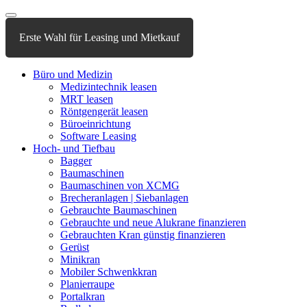
Erste Wahl für Leasing und Mietkauf
Büro und Medizin
Medizintechnik leasen
MRT leasen
Röntgengerät leasen
Büroeinrichtung
Software Leasing
Hoch- und Tiefbau
Bagger
Baumaschinen
Baumaschinen von XCMG
Brecheranlagen | Siebanlagen
Gebrauchte Baumaschinen
Gebrauchte und neue Alukrane finanzieren
Gebrauchten Kran günstig finanzieren
Gerüst
Minikran
Mobiler Schwenkkran
Planierraupe
Portalkran