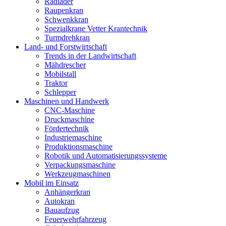
Radlader
Raupenkran
Schwenkkran
Spezialkrane Vetter Krantechnik
Turmdrehkran
Land- und Forstwirtschaft
Trends in der Landwirtschaft
Mähdrescher
Mobilstall
Traktor
Schlepper
Maschinen und Handwerk
CNC-Maschine
Druckmaschine
Fördertechnik
Industriemaschine
Produktionsmaschine
Robotik und Automatisierungssysteme
Verpackungsmaschine
Werkzeugmaschinen
Mobil im Einsatz
Anhängerkran
Autokran
Bauaufzug
Feuerwehrfahrzeug