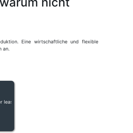
 warum nicht
uktion. Eine wirtschaftliche und flexible
n an.
en anstatt teuer kaufen - Gerne machen wir Ihnen ein Ange