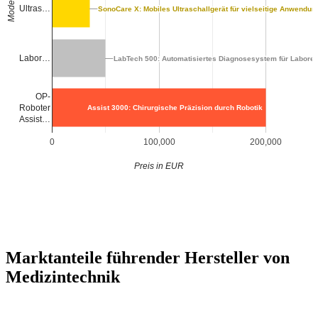
Modell
Ultras…
SonoCare X: Mobiles Ultraschallgerät für vielseitige Anwendun
SonoCare X: Mobiles Ultraschallgerät für vielseitige Anwendun
Labor…
LabTech 500: Automatisiertes Diagnosesystem für Labore
LabTech 500: Automatisiertes Diagnosesystem für Labore
OP-
Roboter
Assist 3000: Chirurgische Präzision durch Robotik
Assist…
0
100,000
200,000
Preis in EUR
Marktanteile führender Hersteller von
Medizintechnik