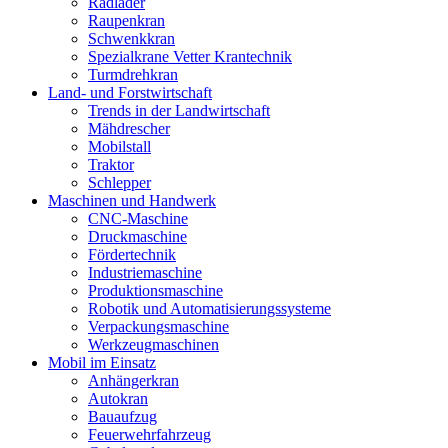
Radlader
Raupenkran
Schwenkkran
Spezialkrane Vetter Krantechnik
Turmdrehkran
Land- und Forstwirtschaft
Trends in der Landwirtschaft
Mähdrescher
Mobilstall
Traktor
Schlepper
Maschinen und Handwerk
CNC-Maschine
Druckmaschine
Fördertechnik
Industriemaschine
Produktionsmaschine
Robotik und Automatisierungssysteme
Verpackungsmaschine
Werkzeugmaschinen
Mobil im Einsatz
Anhängerkran
Autokran
Bauaufzug
Feuerwehrfahrzeug