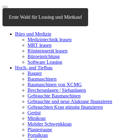
Erste Wahl für Leasing und Mietkauf
Büro und Medizin
Medizintechnik leasen
MRT leasen
Röntgengerät leasen
Büroeinrichtung
Software Leasing
Hoch- und Tiefbau
Bagger
Baumaschinen
Baumaschinen von XCMG
Brecheranlagen | Siebanlagen
Gebrauchte Baumaschinen
Gebrauchte und neue Alukrane finanzieren
Gebrauchten Kran günstig finanzieren
Gerüst
Minikran
Mobiler Schwenkkran
Planierraupe
Portalkran