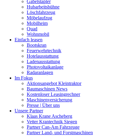
Gabelstapler
Hubarbeitsbühne
Löschfahrzeug
Möbelaufzug
Mobilheim
Quad
Wohnmobil
Einfach leasen
Bootskran
Feuerwehrtechnik
Hotelausstattung
Ladenausstattung
Photovoltaikanlage
Radaranlagen
Im Fokus
Aktionsangebot Kleintraktor
Baumaschinen News
Kostenloser Leasingrechner
Maschinenversicherung
Presse | Über uns
Unsere Partner
Klaas Krane Ascheberg
Vetter Krantechnik Siegen
Partner Can-Am Fahrzeuge
Partner Land- und Forstmaschinen