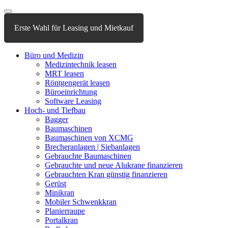
Erste Wahl für Leasing und Mietkauf
Büro und Medizin
Medizintechnik leasen
MRT leasen
Röntgengerät leasen
Büroeinrichtung
Software Leasing
Hoch- und Tiefbau
Bagger
Baumaschinen
Baumaschinen von XCMG
Brecheranlagen | Siebanlagen
Gebrauchte Baumaschinen
Gebrauchte und neue Alukrane finanzieren
Gebrauchten Kran günstig finanzieren
Gerüst
Minikran
Mobiler Schwenkkran
Planierraupe
Portalkran