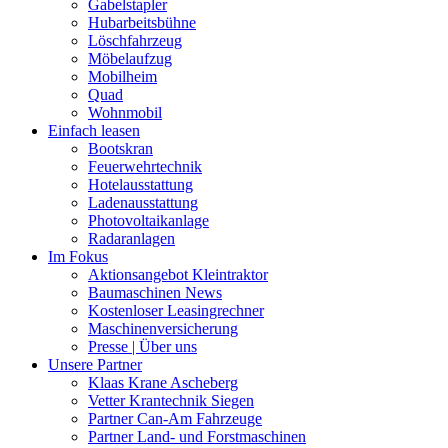
Gabelstapler
Hubarbeitsbühne
Löschfahrzeug
Möbelaufzug
Mobilheim
Quad
Wohnmobil
Einfach leasen
Bootskran
Feuerwehrtechnik
Hotelausstattung
Ladenausstattung
Photovoltaikanlage
Radaranlagen
Im Fokus
Aktionsangebot Kleintraktor
Baumaschinen News
Kostenloser Leasingrechner
Maschinenversicherung
Presse | Über uns
Unsere Partner
Klaas Krane Ascheberg
Vetter Krantechnik Siegen
Partner Can-Am Fahrzeuge
Partner Land- und Forstmaschinen