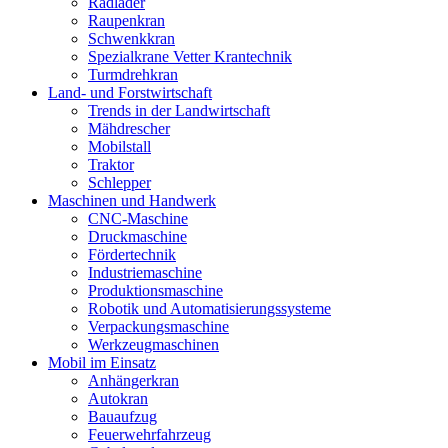
Radlader
Raupenkran
Schwenkkran
Spezialkrane Vetter Krantechnik
Turmdrehkran
Land- und Forstwirtschaft
Trends in der Landwirtschaft
Mähdrescher
Mobilstall
Traktor
Schlepper
Maschinen und Handwerk
CNC-Maschine
Druckmaschine
Fördertechnik
Industriemaschine
Produktionsmaschine
Robotik und Automatisierungssysteme
Verpackungsmaschine
Werkzeugmaschinen
Mobil im Einsatz
Anhängerkran
Autokran
Bauaufzug
Feuerwehrfahrzeug