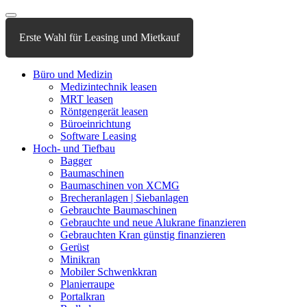
Erste Wahl für Leasing und Mietkauf
Büro und Medizin
Medizintechnik leasen
MRT leasen
Röntgengerät leasen
Büroeinrichtung
Software Leasing
Hoch- und Tiefbau
Bagger
Baumaschinen
Baumaschinen von XCMG
Brecheranlagen | Siebanlagen
Gebrauchte Baumaschinen
Gebrauchte und neue Alukrane finanzieren
Gebrauchten Kran günstig finanzieren
Gerüst
Minikran
Mobiler Schwenkkran
Planierraupe
Portalkran