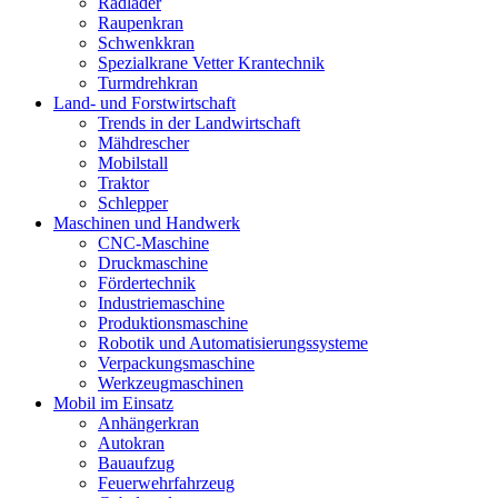
Radlader
Raupenkran
Schwenkkran
Spezialkrane Vetter Krantechnik
Turmdrehkran
Land- und Forstwirtschaft
Trends in der Landwirtschaft
Mähdrescher
Mobilstall
Traktor
Schlepper
Maschinen und Handwerk
CNC-Maschine
Druckmaschine
Fördertechnik
Industriemaschine
Produktionsmaschine
Robotik und Automatisierungssysteme
Verpackungsmaschine
Werkzeugmaschinen
Mobil im Einsatz
Anhängerkran
Autokran
Bauaufzug
Feuerwehrfahrzeug