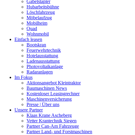
Gabelstapler
Hubarbeitsbühne
Löschfahrzeug
Möbelaufzug
Mobilheim
Quad
Wohnmobil
Einfach leasen
Bootskran
Feuerwehrtechnik
Hotelausstattung
Ladenausstattung
Photovoltaikanlage
Radaranlagen
Im Fokus
Aktionsangebot Kleintraktor
Baumaschinen News
Kostenloser Leasingrechner
Maschinenversicherung
Presse | Über uns
Unsere Partner
Klaas Krane Ascheberg
Vetter Krantechnik Siegen
Partner Can-Am Fahrzeuge
Partner Land- und Forstmaschinen