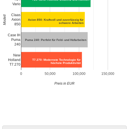
Vario
Claas
Modell
Axion
Axion 850: Kraftvoll und zuverlässig für
schwere Arbeiten
850
Case IH
Puma
Puma 240: Perfekt für Feld- und Hofarbeiten
240
New
Holland
T7.270: Modernste Technologie für
höchste Produktivität
T7.270
0
50,000
100,000
150,000
Preis in EUR