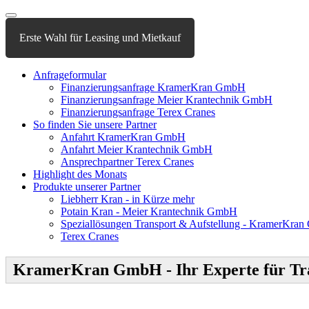
Erste Wahl für Leasing und Mietkauf
Anfrageformular
Finanzierungsanfrage KramerKran GmbH
Finanzierungsanfrage Meier Krantechnik GmbH
Finanzierungsanfrage Terex Cranes
So finden Sie unsere Partner
Anfahrt KramerKran GmbH
Anfahrt Meier Krantechnik GmbH
Ansprechpartner Terex Cranes
Highlight des Monats
Produkte unserer Partner
Liebherr Kran - in Kürze mehr
Potain Kran - Meier Krantechnik GmbH
Speziallösungen Transport & Aufstellung - KramerKra
Terex Cranes
KramerKran GmbH - Ihr Experte für Tra