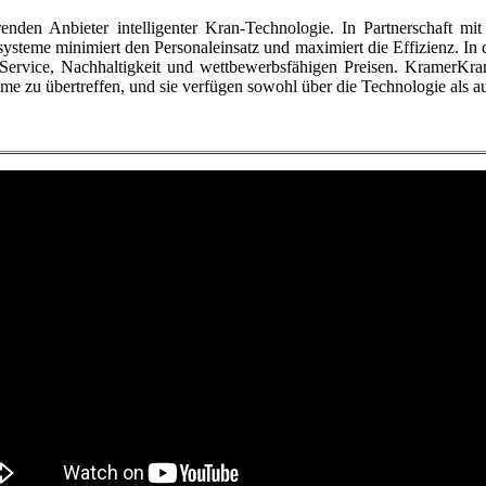
nden Anbieter intelligenter Kran-Technologie. In Partnerschaft m
steme minimiert den Personaleinsatz und maximiert die Effizienz. In 
Service, Nachhaltigkeit und wettbewerbsfähigen Preisen. KramerKran
eme zu übertreffen, und sie verfügen sowohl über die Technologie als au